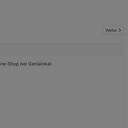
Nächster Bei
Weiter
ine-Shop bei Genialokal: