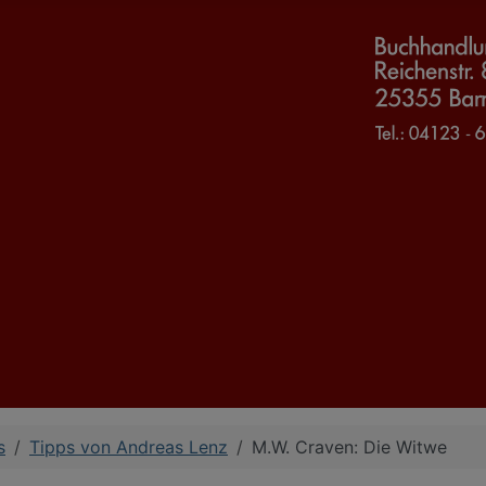
s
Tipps von Andreas Lenz
M.W. Craven: Die Witwe