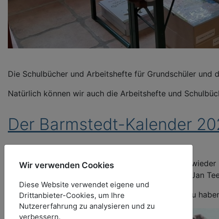
Die Schulbücher und Arbeitshefte für Grundschüler und di
Natürlich können wir auch die Arbeitshefte und Schulbüc
Der Barmstedt-Kalender 202
Wie in jedem Jahr haben wir auch in diesem Jahr wieder
Wir verwenden Cookies
aus dem Archiv von R. Schröder und wurden von Jan Teege
Diese Website verwendet eigene und
Der Kalender ist ab sofort für 20,-- EUR bei uns zu habe
Drittanbieter-Cookies, um Ihre
Nutzererfahrung zu analysieren und zu
verbessern.